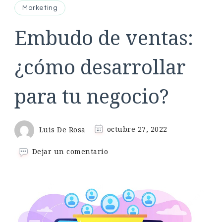
Marketing
Embudo de ventas:
¿cómo desarrollar
para tu negocio?
Luis De Rosa
octubre 27, 2022
en
Dejar un comentario
Embudo
de
ventas:
¿cómo
desarrollar
para