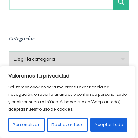
Bu
Categorías
Categorías
Valoramos tu privacidad
Utilizamos cookies para mejorar tu experiencia de
Últimos artículos
navegación, ofrecerte anuncios o contenido personalizado
y analizar nuestro tráfico. Al hacer clic en "Aceptar todo",
aceptas nuestro uso de cookies.
AislaCádiz revoluciona el aislamiento térmico de
las viviendas en Cádiz
Personalizar.
Rechazar todo
Aceptar todo
AislaGranada lidera el aislamiento térmico en