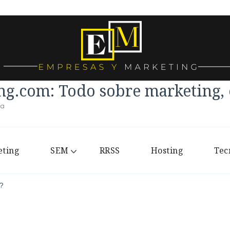
g.com: Todo sobre marketing, e
la
ting
SEM
RRSS
Hosting
Tec
?