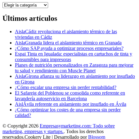
Categorías
Últimos artículos
AislaCádiz revoluciona el aislamiento térmico de las
viviendas en Cádiz
AislaGranada lidera el aislamiento térmico en Granada
¿Cómo SAP ayuda a optimizar procesos empresariales?
Espai Tinta en Igualada: especialistas en cartuchos de tinta y
consumibles para impresoras
Planes de nutrición personalizados en Zaragoza para mejorar
tu salud y rendimiento con Muscle Planet
AislaGirona afianza su liderazgo en aislamiento por insuflado
en Girona
¿Cómo escalar una empresa sin perder rentabilidad?
El Safareig del Poblenou se consolida como referente en
lavandería autoservicio en Barcelona
AislÁvila referente en aislamiento por insuflado en Ávila
¿Cómo optimizar los costes de una empresa sin perder
calidad?
© Copyright 2026
Empresasymarketing.com: Todo sobre
marketing, empresas y startups.
. Todos los derechos
reservados.
Cookery Lite | Desarrollado por
Blossom