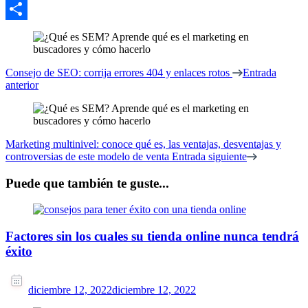
WhatsApp
Compartir
Navegación
de
Consejo de SEO: corrija errores 404 y enlaces rotos
Entrada
entradas
anterior
Marketing multinivel: conoce qué es, las ventajas, desventajas y
controversias de este modelo de venta
Entrada siguiente
Puede que también te guste...
Factores sin los cuales su tienda online nunca tendrá
éxito
diciembre 12, 2022
diciembre 12, 2022