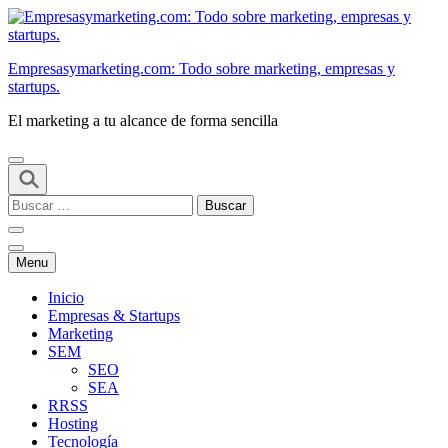
Saltar
al
contenido
Empresasymarketing.com: Todo sobre marketing, empresas y
(presiona
startups.
Intro)
El marketing a tu alcance de forma sencilla
Buscar:
Menu
Inicio
Empresas & Startups
Marketing
SEM
SEO
SEA
RRSS
Hosting
Tecnología