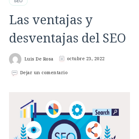
SEO
Las ventajas y
desventajas del SEO
Luis De Rosa
octubre 23, 2022
en
Dejar un comentario
Las
ventajas
y
desventajas
del
SEO