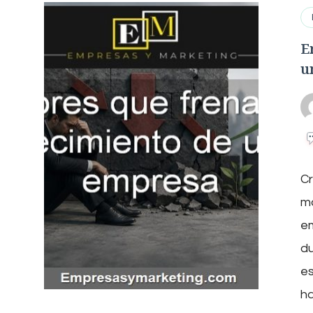
E
u
Cr
ma
e
du
e
ha