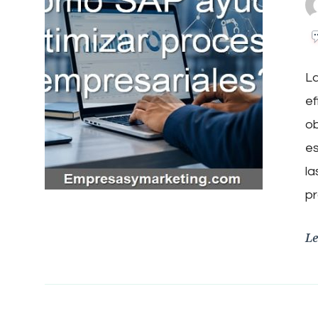
La
ef
ob
e
la
p
Le