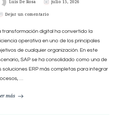
Luis De Rosa
julio 15, 2026
en
Dejar un comentario
¿Cómo
SAP
 transformación digital ha convertido la
ayuda
a
iciencia operativa en uno de los principales
optimizar
procesos
jetivos de cualquier organización. En este
empresariales?
scenario, SAP se ha consolidado como una de
s soluciones ERP más completas para integrar
rocesos, …
er más