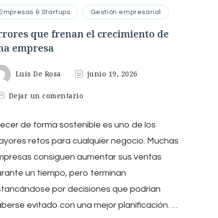
Empresas & Startups
Gestión empresarial
rrores que frenan el crecimiento de
na empresa
Luis De Rosa
junio 19, 2026
en
Dejar un comentario
Errores
que
ecer de forma sostenible es uno de los
frenan
el
yores retos para cualquier negocio. Muchas
crecimiento
de
mpresas consiguen aumentar sus ventas
una
rante un tiempo, pero terminan
empresa
stancándose por decisiones que podrían
berse evitado con una mejor planificación. …