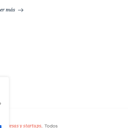
er más
o
mpresas y startups.
. Todos