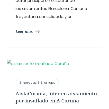
actor principal en el sector de
Barcelona
los aislamientos Barcelona. Con una
trayectoria consolidada y un …
Leer más
Empresas & Startups
AislaCoruña, líder en aislamiento
por insuflado en A Coruña