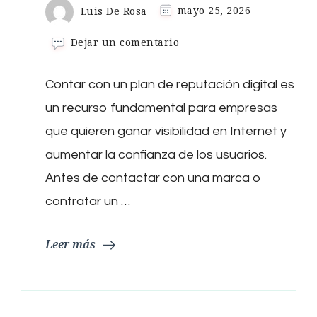
Luis De Rosa
mayo 25, 2026
en
Dejar un comentario
¿Qué
debe
Contar con un plan de reputación digital es
incluir
un
un recurso fundamental para empresas
plan
de
que quieren ganar visibilidad en Internet y
reputación
aumentar la confianza de los usuarios.
digital
para
Antes de contactar con una marca o
empresas
contratar un …
en
2026?
Leer más