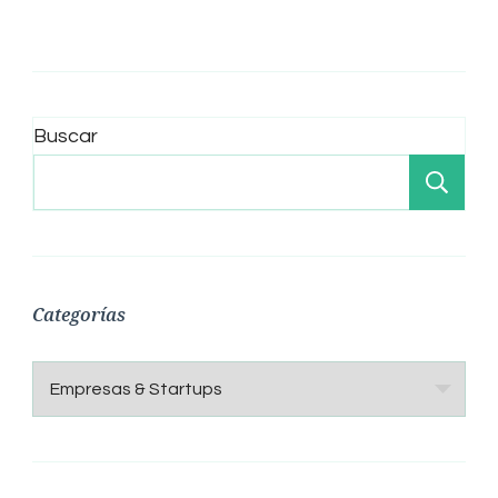
entradas
Buscar
Bu
Categorías
Categorías