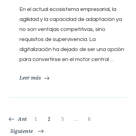
transformación
En el actual ecosistema empresarial, la
digital
de
agilidad y la capacidad de adaptación ya
las
empresas
no son ventajas competitivas, sino
mediante
requisitos de supervivencia. La
ERP
modernos,
digitalización ha dejado de ser una opción
el
para convertirse en el motor central …
papel
estratégico
de
Leer más
SAP
Paginación
Página
Página
Página
Página
Ant
1
2
3
…
8
de
Siguiente