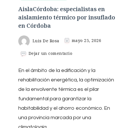
AislaCórdoba: especialistas en
aislamiento térmico por insuflado
en Córdoba
Luis De Rosa
mayo 25, 2026
en
Dejar un comentario
AislaCórdoba:
especialistas
En el ámbito de la edificación y la
en
aislamiento
rehabilitación energética, la optimización
térmico
por
de la envolvente térmica es el pilar
insuflado
fundamental para garantizar la
en
Córdoba
habitabilidad y el ahorro económico. En
una provincia marcada por una
climatología …