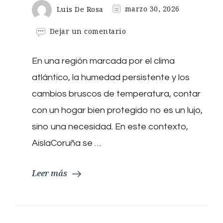
Luis De Rosa
marzo 30, 2026
en
Dejar un comentario
AislaCoruña,
líder
En una región marcada por el clima
en
aislamiento
atlántico, la humedad persistente y los
por
insuflado
cambios bruscos de temperatura, contar
en
con un hogar bien protegido no es un lujo,
A
Coruña
sino una necesidad. En este contexto,
AislaCoruña se …
Leer más