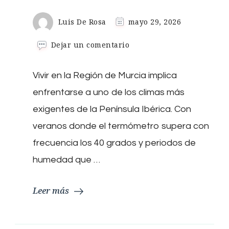
Luis De Rosa
mayo 29, 2026
en
Dejar un comentario
MurciAisla,
tu
Vivir en la Región de Murcia implica
empresa
de
enfrentarse a uno de los climas más
aislamientos
en
exigentes de la Península Ibérica. Con
Murcia
veranos donde el termómetro supera con
frecuencia los 40 grados y periodos de
humedad que …
Leer más