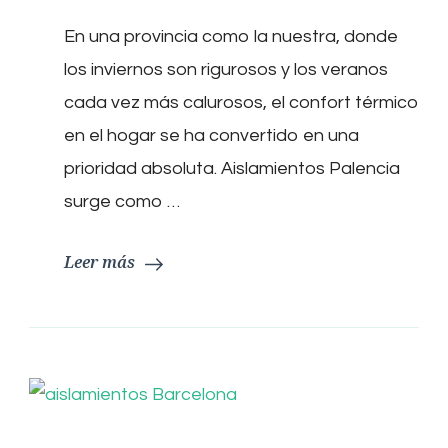
Palencia
En una provincia como la nuestra, donde
liderando
el
los inviernos son rigurosos y los veranos
aislamiento
por
cada vez más calurosos, el confort térmico
insuflado
en el hogar se ha convertido en una
en
Palencia
prioridad absoluta. Aislamientos Palencia
surge como …
Leer más