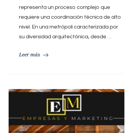
empresa
de
representa un proceso complejo que
reformas
requiere una coordinación técnica de alto
en
Barcelona
nivel. En una metrópoli caracterizada por
su diversidad arquitectónica, desde …
Leer más