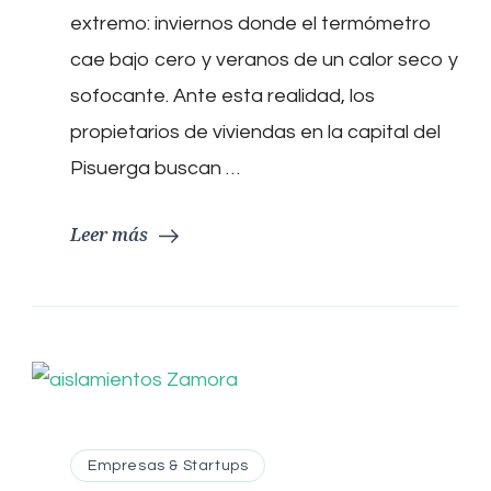
consumo:
extremo: inviernos donde el termómetro
AislaValladolid
populariza
cae bajo cero y veranos de un calor seco y
el
sofocante. Ante esta realidad, los
aislamiento
por
propietarios de viviendas en la capital del
insuflado
Pisuerga buscan …
en
Valladolid
Leer más
Empresas & Startups