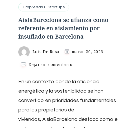
Empresas & Startups
AislaBarcelona se afianza como
referente en aislamiento por
insuflado en Barcelona
Luis De Rosa
marzo 30, 2026
en
Dejar un comentario
AislaBarcelona
se
En un contexto donde la eficiencia
afianza
como
energética y la sostenibilidad se han
referente
en
convertido en prioridades fundamentales
aislamiento
para los propietarios de
por
insuflado
viviendas, AislaBarcelona destaca como el
en