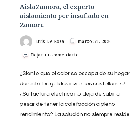
AislaZamora, el experto
aislamiento por insuflado en
Zamora
Luis De Rosa
marzo 31, 2026
en
Dejar un comentario
AislaZamora,
el
¿Siente que el calor se escapa de su hogar
experto
aislamiento
durante los gélidos inviernos castellanos?
por
insuflado
¿Su factura eléctrica no deja de subir a
en
pesar de tener la calefacción a pleno
Zamora
rendimiento? La solución no siempre reside
…