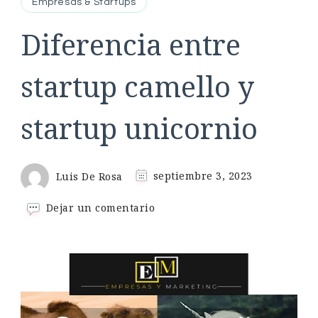
Empresas & Startups
Diferencia entre
startup camello y
startup unicornio
Luis De Rosa
septiembre 3, 2023
en
Dejar un comentario
Diferencia
entre
startup
camello
y
startup
unicornio