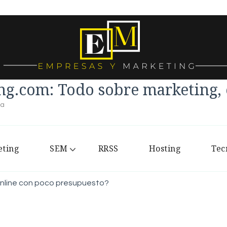
g.com: Todo sobre marketing, e
la
ting
SEM
RRSS
Hosting
Tec
online con poco presupuesto?