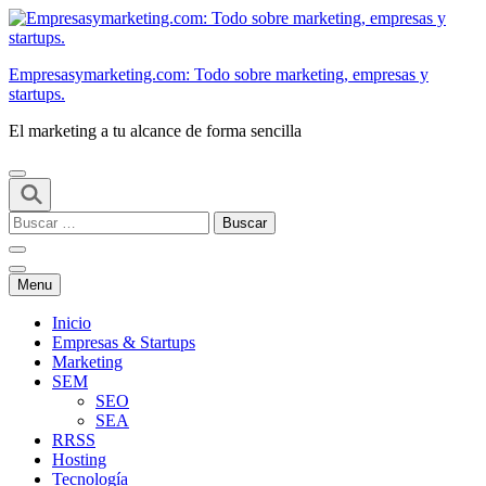
Saltar
al
contenido
Empresasymarketing.com: Todo sobre marketing, empresas y
(presiona
startups.
Intro)
El marketing a tu alcance de forma sencilla
Buscar:
Menu
Inicio
Empresas & Startups
Marketing
SEM
SEO
SEA
RRSS
Hosting
Tecnología