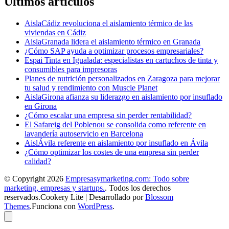
Últimos artículos
AislaCádiz revoluciona el aislamiento térmico de las
viviendas en Cádiz
AislaGranada lidera el aislamiento térmico en Granada
¿Cómo SAP ayuda a optimizar procesos empresariales?
Espai Tinta en Igualada: especialistas en cartuchos de tinta y
consumibles para impresoras
Planes de nutrición personalizados en Zaragoza para mejorar
tu salud y rendimiento con Muscle Planet
AislaGirona afianza su liderazgo en aislamiento por insuflado
en Girona
¿Cómo escalar una empresa sin perder rentabilidad?
El Safareig del Poblenou se consolida como referente en
lavandería autoservicio en Barcelona
AislÁvila referente en aislamiento por insuflado en Ávila
¿Cómo optimizar los costes de una empresa sin perder
calidad?
© Copyright 2026
Empresasymarketing.com: Todo sobre
marketing, empresas y startups.
. Todos los derechos
reservados.
Cookery Lite | Desarrollado por
Blossom
Themes
.Funciona con
WordPress
.