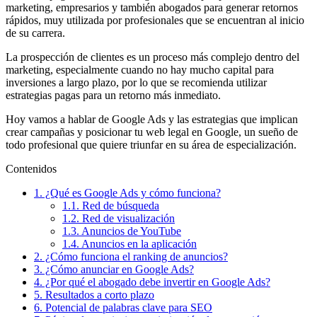
marketing, empresarios y también abogados para generar retornos
rápidos, muy utilizada por profesionales que se encuentran al inicio
de su carrera.
La prospección de clientes es un proceso más complejo dentro del
marketing, especialmente cuando no hay mucho capital para
inversiones a largo plazo, por lo que se recomienda utilizar
estrategias pagas para un retorno más inmediato.
Hoy vamos a hablar de Google Ads y las estrategias que implican
crear campañas y posicionar tu web legal en Google, un sueño de
todo profesional que quiere triunfar en su área de especialización.
Contenidos
1.
¿Qué es Google Ads y cómo funciona?
1.1.
Red de búsqueda
1.2.
Red de visualización
1.3.
Anuncios de YouTube
1.4.
Anuncios en la aplicación
2.
¿Cómo funciona el ranking de anuncios?
3.
¿Cómo anunciar en Google Ads?
4.
¿Por qué el abogado debe invertir en Google Ads?
5.
Resultados a corto plazo
6.
Potencial de palabras clave para SEO